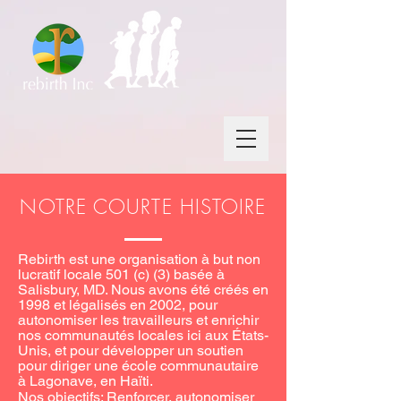
NOTRE COURTE HISTOIRE
Rebirth est une organisation à but non
lucratif locale 501 (c) (3) basée à
Salisbury, MD. Nous avons été créés en
1998 et légalisés en 2002, pour
autonomiser les travailleurs et enrichir
nos communautés locales ici aux États-
Unis, et pour développer un soutien
pour diriger une école communautaire
à Lagonave, en Haïti.
Nos objectifs: Renforcer, autonomiser